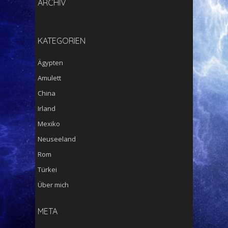
ARCHIV
KATEGORIEN
Ägypten
Amulett
China
Irland
Mexiko
Neuseeland
Rom
Türkei
Über mich
META