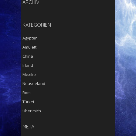
ARCHIV
KATEGORIEN
Ägypten
Amulett
China
Irland
Mexiko
Neuseeland
Rom
Türkei
Über mich
META