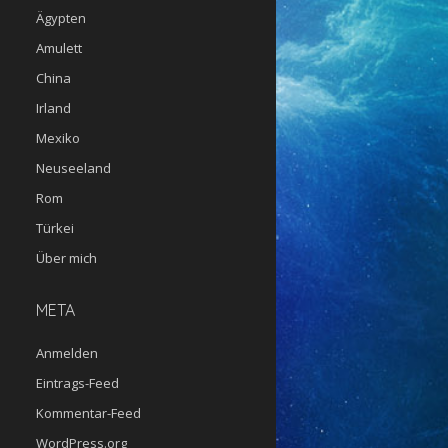
Ägypten
Amulett
China
Irland
Mexiko
Neuseeland
Rom
Türkei
Über mich
META
Anmelden
Eintrags-Feed
Kommentar-Feed
WordPress.org